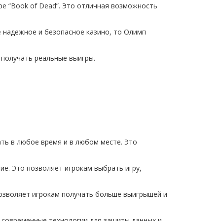
ре “Book of Dead”. Это отличная возможность
е надежное и безопасное казино, то Олимп
 получать реальные выигры.
ть в любое время и в любом месте. Это
ие. Это позволяет игрокам выбрать игру,
озволяет игрокам получать больше выигрышей и
 современные технологии для защиты данных и