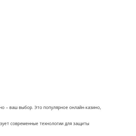
но – ваш выбор. Это популярное онлайн-казино,
ьзует современные технологии для защиты