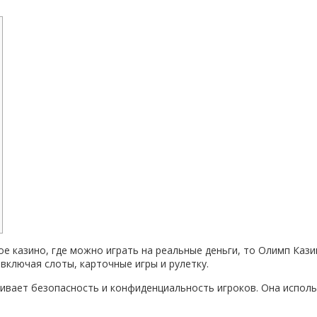
е казино, где можно играть на реальные деньги, то Олимп Кази
 включая слоты, карточные игры и рулетку.
ивает безопасность и конфиденциальность игроков. Она испол