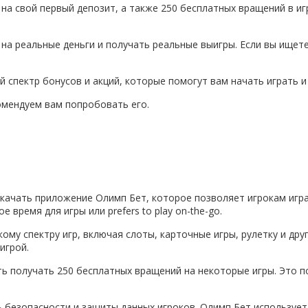
а свой первый депозит, а также 250 бесплатных вращений в иг
 на реальные деньги и получать реальные выигры. Если вы ищет
 спектр бонусов и акций, которые помогут вам начать играть и
омендуем вам попробовать его.
ачать приложение Олимп Бет, которое позволяет игрокам игра
 время для игры или prefers to play on-the-go.
му спектру игр, включая слоты, карточные игры, рулетку и друг
игрой.
 получать 250 бесплатных вращений на некоторые игры. Это п
безопасности и защиты данных игроков. Олимп Бет использует