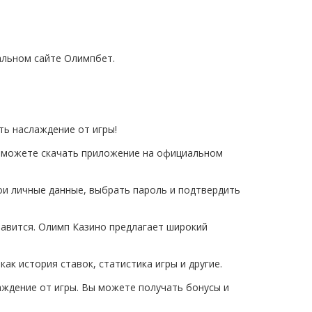
альном сайте Олимпбет.
ть наслаждение от игры!
ы можете скачать приложение на официальном
вои личные данные, выбрать пароль и подтвердить
нравится. Олимп Казино предлагает широкий
как история ставок, статистика игры и другие.
аждение от игры. Вы можете получать бонусы и