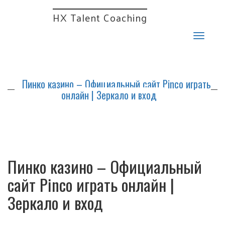
HX Talent Coaching
Toggle
navigat
Пинко казино – Официальный сайт Pinco играть
онлайн | Зеркало и вход
Пинко казино – Официальный
сайт Pinco играть онлайн |
Зеркало и вход