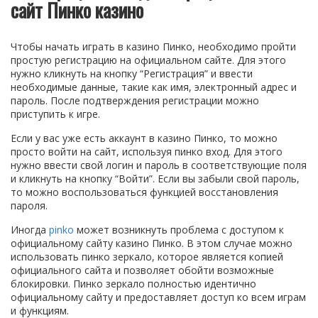
сайт Пинко казино
Чтобы начать играть в казино Пинко, необходимо пройти
простую регистрацию на официальном сайте. Для этого
нужно кликнуть на кнопку “Регистрация” и ввести
необходимые данные, такие как имя, электронный адрес и
пароль. После подтверждения регистрации можно
приступить к игре.
Если у вас уже есть аккаунт в казино Пинко, то можно
просто войти на сайт, используя пинко вход. Для этого
нужно ввести свой логин и пароль в соответствующие поля
и кликнуть на кнопку “Войти”. Если вы забыли свой пароль,
то можно воспользоваться функцией восстановления
пароля.
Иногда
pinko
может возникнуть проблема с доступом к
официальному сайту казино Пинко. В этом случае можно
использовать пинко зеркало, которое является копией
официального сайта и позволяет обойти возможные
блокировки. Пинко зеркало полностью идентично
официальному сайту и предоставляет доступ ко всем играм
и функциям.