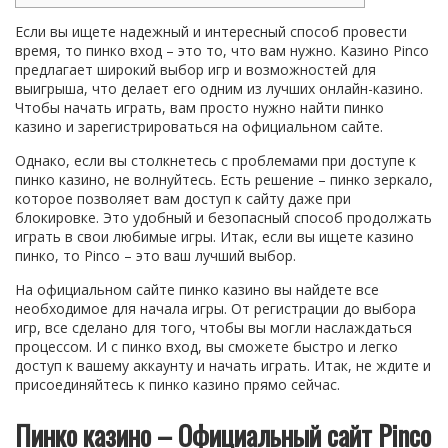
Если вы ищете надежный и интересный способ провести
время, то пинко вход – это то, что вам нужно. Казино Pinco
предлагает широкий выбор игр и возможностей для
выигрыша, что делает его одним из лучших онлайн-казино.
Чтобы начать играть, вам просто нужно найти пинко
казино и зарегистрироваться на официальном сайте.
Однако, если вы столкнетесь с проблемами при доступе к
пинко казино, не волнуйтесь. Есть решение – пинко зеркало,
которое позволяет вам доступ к сайту даже при
блокировке. Это удобный и безопасный способ продолжать
играть в свои любимые игры. Итак, если вы ищете казино
пинко, то Pinco – это ваш лучший выбор.
На официальном сайте пинко казино вы найдете все
необходимое для начала игры. От регистрации до выбора
игр, все сделано для того, чтобы вы могли наслаждаться
процессом. И с пинко вход, вы сможете быстро и легко
доступ к вашему аккаунту и начать играть. Итак, не ждите и
присоединяйтесь к пинко казино прямо сейчас.
Пинко казино – Официальный сайт Pinco